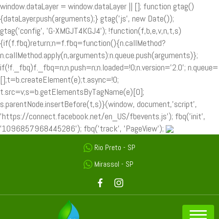
window.dataLayer = window.dataLayer || []; function gtag()
{dataLayer.push(arguments);} gtag('js', new Date());
gtag('config', 'G-XMGJT4KGJ4');
!function(f,b,e,v,n,t,s)
{if(f.fbq)return;n=f.fbq=function(){n.callMethod?
n.callMethod.apply(n,arguments):n.queue.push(arguments)};
if(!f._fbq)f._fbq=n;n.push=n;n.loaded=!0;n.version='2.0'; n.queue=
[];t=b.createElement(e);t.async=!0;
t.src=v;s=b.getElementsByTagName(e)[0];
s.parentNode.insertBefore(t,s)}(window, document,'script',
'https://connect.facebook.net/en_US/fbevents.js'); fbq('init',
'1096857968445286'); fbq('track', 'PageView');
Rio Preto - SP
Mirassol - SP