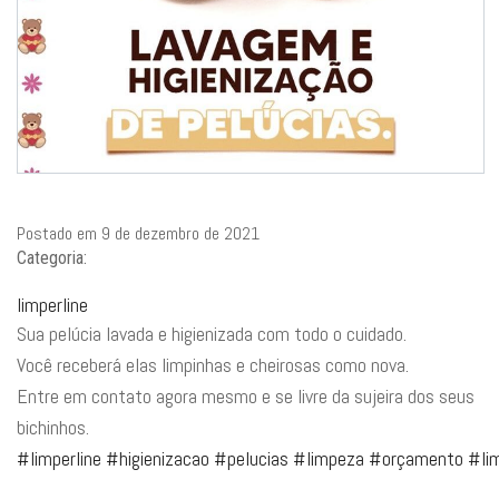
Postado em 9 de dezembro de 2021
Categoria:
limperline
Sua pelúcia lavada e higienizada com todo o cuidado.
Você receberá elas limpinhas e cheirosas como nova.
Entre em contato agora mesmo e se livre da sujeira dos seus
bichinhos.
#limperline
#higienizacao
#pelucias
#limpeza
#orçamento
#li