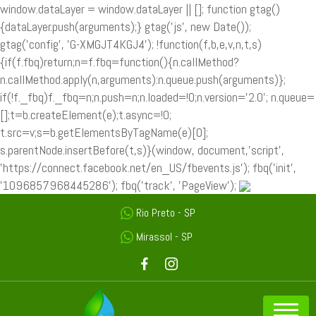
window.dataLayer = window.dataLayer || []; function gtag()
{dataLayer.push(arguments);} gtag('js', new Date());
gtag('config', 'G-XMGJT4KGJ4');
!function(f,b,e,v,n,t,s)
{if(f.fbq)return;n=f.fbq=function(){n.callMethod?
n.callMethod.apply(n,arguments):n.queue.push(arguments)};
if(!f._fbq)f._fbq=n;n.push=n;n.loaded=!0;n.version='2.0'; n.queue=
[];t=b.createElement(e);t.async=!0;
t.src=v;s=b.getElementsByTagName(e)[0];
s.parentNode.insertBefore(t,s)}(window, document,'script',
'https://connect.facebook.net/en_US/fbevents.js'); fbq('init',
'1096857968445286'); fbq('track', 'PageView');
Rio Preto - SP
Mirassol - SP