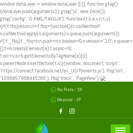
window.dataLayer = window.dataLayer || []; function gtag()
{dataLayer.push(arguments);} gtag('js', new Date());
gtag('config', 'G-XMGJT4KGJ4');
!function(f,b,e,v,n,t,s)
{if(f.fbq)return;n=f.fbq=function(){n.callMethod?
n.callMethod.apply(n,arguments):n.queue.push(arguments)};
if(!f._fbq)f._fbq=n;n.push=n;n.loaded=!0;n.version='2.0'; n.queue=
[];t=b.createElement(e);t.async=!0;
t.src=v;s=b.getElementsByTagName(e)[0];
s.parentNode.insertBefore(t,s)}(window, document,'script',
'https://connect.facebook.net/en_US/fbevents.js'); fbq('init',
'1096857968445286'); fbq('track', 'PageView');
Rio Preto - SP
Mirassol - SP