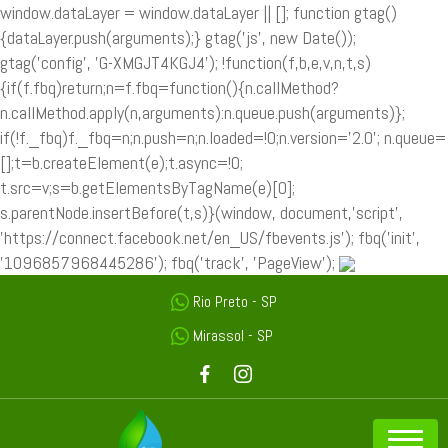
window.dataLayer = window.dataLayer || []; function gtag()
{dataLayer.push(arguments);} gtag('js', new Date());
gtag('config', 'G-XMGJT4KGJ4');
!function(f,b,e,v,n,t,s)
{if(f.fbq)return;n=f.fbq=function(){n.callMethod?
n.callMethod.apply(n,arguments):n.queue.push(arguments)};
if(!f._fbq)f._fbq=n;n.push=n;n.loaded=!0;n.version='2.0'; n.queue=
[];t=b.createElement(e);t.async=!0;
t.src=v;s=b.getElementsByTagName(e)[0];
s.parentNode.insertBefore(t,s)}(window, document,'script',
'https://connect.facebook.net/en_US/fbevents.js'); fbq('init',
'1096857968445286'); fbq('track', 'PageView');
Rio Preto - SP
Mirassol - SP