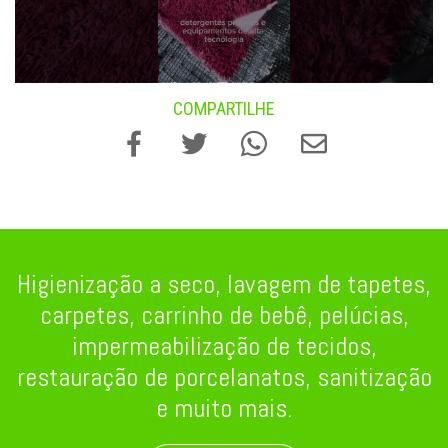
COMPARTILHE
Higienização a seco, lavagem de tapetes,
carpetes, carrinho de bebê, pelúcias,
impermeabilização de tecidos,
restauração de porcelanatos, sanitização
e muito mais.