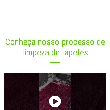
com delicadeza. Limpe a mistura com um pano úmido e deixe
secar.
Conheça nosso processo de
limpeza de tapetes