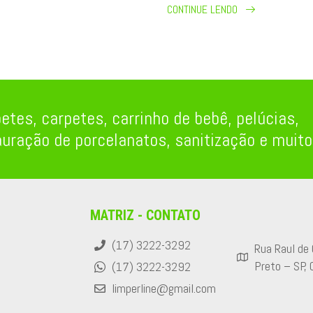
CONTINUE LENDO
etes, carpetes, carrinho de bebê, pelúcias,
auração de porcelanatos, sanitização e muito
MATRIZ - CONTATO
(17) 3222-3292
Rua Raul de 
Preto – SP,
(17) 3222-3292
limperline@gmail.com