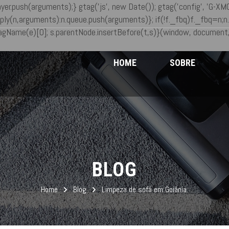
ayer.push(arguments);} gtag('js', new Date()); gtag('config', 'G-
ply(n,arguments):n.queue.push(arguments)}; if(!f._fbq)f._fbq=n;n.
gName(e)[0]; s.parentNode.insertBefore(t,s)}(window, document,'
HOME
SOBRE
BLOG
Home
Blog
Limpeza de sofá em Goiânia.