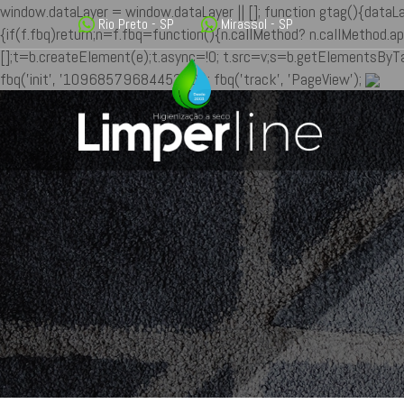
window.dataLayer = window.dataLayer || []; function gtag(){dataL
Rio Preto - SP
Mirassol - SP
{if(f.fbq)return;n=f.fbq=function(){n.callMethod? n.callMethod.ap
[];t=b.createElement(e);t.async=!0; t.src=v;s=b.getElementsByTa
fbq('init', '1096857968445286'); fbq('track', 'PageView');