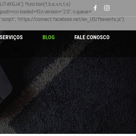
XMGJT4KGJ4');
!function(f,b,e,v,n,t,s)
push=n;n.loaded=!0;n.version='2.0'; n.queue=
script', 'https://connect.facebook.net/en_US/fbevents.js');
SERVIÇOS
BLOG
FALE CONOSCO